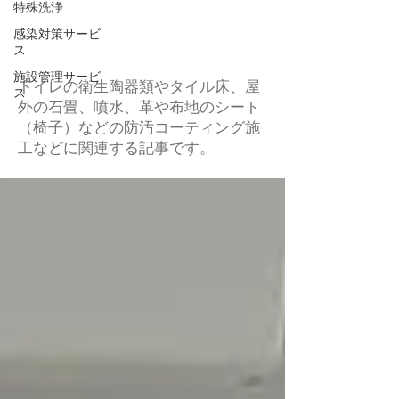
特殊洗浄
感染対策サービ
コーティング
ス
施設管理サービ
トイレの衛生陶器類やタイル床、屋
ス
外の石畳、噴水、革や布地のシート
（椅子）などの防汚コーティング施
工などに関連する記事です。