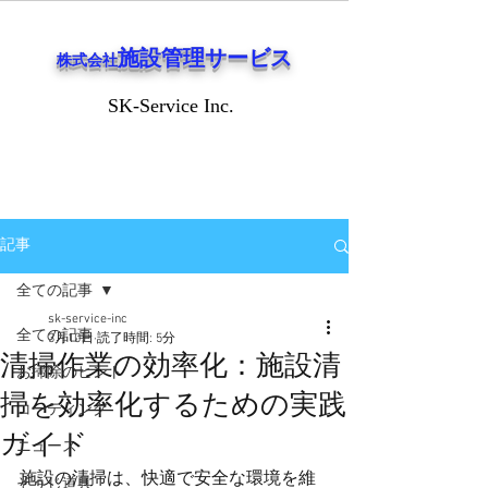
施設管理サービス
株式会社
SK-Service Inc.
SK-Service Inc.
記事
全ての記事
sk-service-inc
全ての記事
3月10日
読了時間: 5分
清掃作業の効率化：施設清
お掃除のヒント
掃を効率化するための実践
コーティング
ガイド
ニュース
施設の清掃は、快適で安全な環境を維
そうじ道具