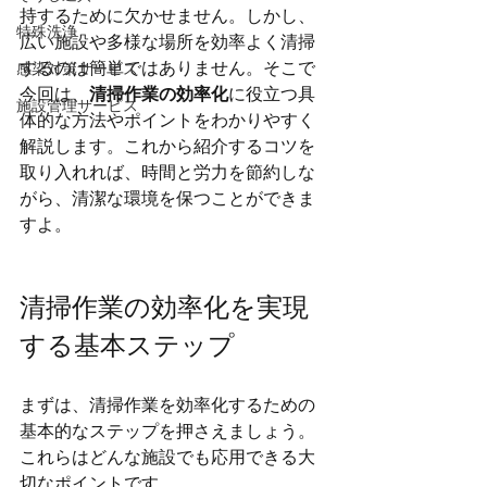
持するために欠かせません。しかし、
特殊洗浄
広い施設や多様な場所を効率よく清掃
するのは簡単ではありません。そこで
感染対策サービス
今回は、
清掃作業の効率化
に役立つ具
施設管理サービス
体的な方法やポイントをわかりやすく
解説します。これから紹介するコツを
取り入れれば、時間と労力を節約しな
がら、清潔な環境を保つことができま
すよ。
清掃作業の効率化を実現
する基本ステップ
まずは、清掃作業を効率化するための
基本的なステップを押さえましょう。
これらはどんな施設でも応用できる大
切なポイントです。