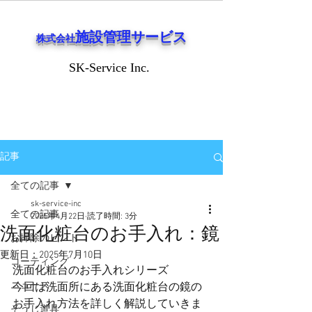
施設管理サービス
株式会社
SK-Service Inc.
SK-Service Inc.
記事
全ての記事
sk-service-inc
全ての記事
2025年4月22日
読了時間: 3分
洗面化粧台のお手入れ：鏡
お掃除のヒント
更新日：
2025年7月10日
コーティング
洗面化粧台のお手入れシリーズ
ニュース
今回は洗面所にある洗面化粧台の鏡の
お手入れ方法を詳しく解説していきま
そうじ道具