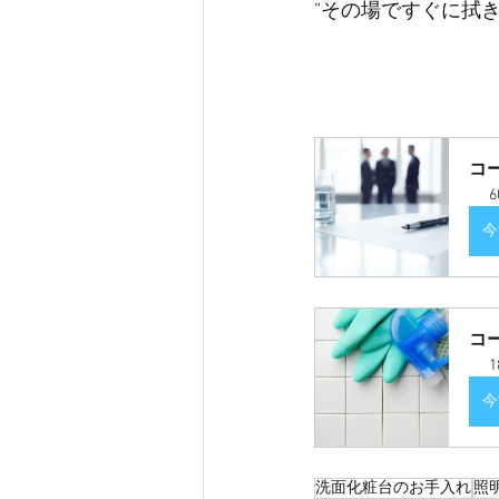
”その場ですぐに拭
コ
6
今
コ
1
今
洗面化粧台のお手入れ
照