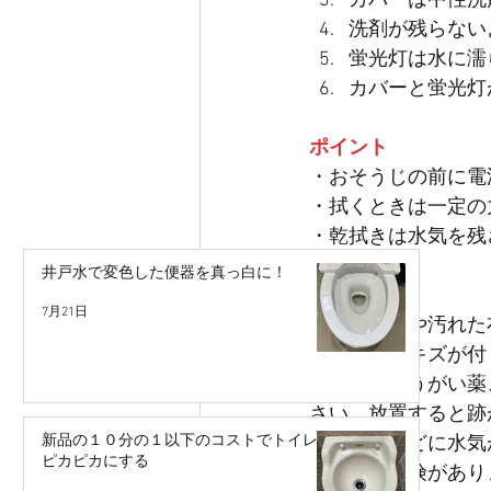
カバーは中性洗
洗剤が残らない
蛍光灯は水に濡
カバーと蛍光灯
ポイント　
・おそうじの前に電
・拭くときは一定の
・乾拭きは水気を残
井戸水で変色した便器を真っ白に！
ご注意
7月21日
・かたい布や汚れた
ください。キズが付
・化粧品やうがい薬
さい。放置すると跡
新品の１０分の１以下のコストでトイレを
・カバーなどに水気
ピカピカにする
や感電の危険があり