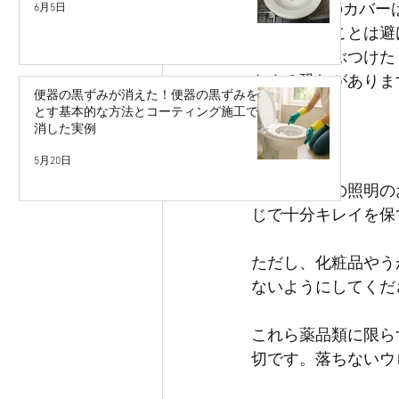
・LED照明のカバ
6月5日
そうじすることは避
・蛍光灯はぶつけた
をする恐れがありま
便器の黒ずみが消えた！便器の黒ずみを落
とす基本的な方法とコーティング施工で解
消した実例
まとめ
5月20日
洗面化粧台の照明の
じで十分キレイを保
ただし、化粧品やう
ないようにしてくだ
これら薬品類に限ら
切です。落ちないウ