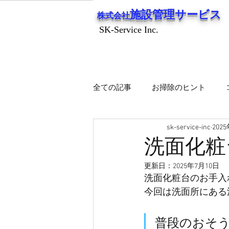
施設管理サービス
株式会社
SK-Service Inc.
SK-Service Inc.
全ての記事
お掃除のヒント
sk-service-inc
202
施設管理サービス
洗面化粧
更新日：
2025年7月10日
洗面化粧台のお手入
今回は洗面所にある
普段のおそ