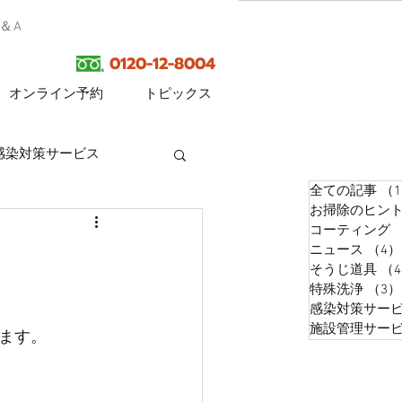
Q＆A
0120-12-8004
オンライン予約
トピックス
感染対策サービス
全ての記事
（1
お掃除のヒン
コーティング
ニュース
（4）
そうじ道具
（
特殊洗浄
（3）
感染対策サー
施設管理サー
ます。