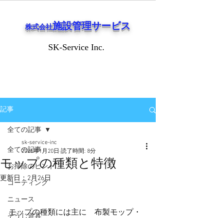
施設管理サービス
株式会社
SK-Service Inc.
SK-Service Inc.
記事
全ての記事
sk-service-inc
全ての記事
2025年1月20日
読了時間: 8分
モップの種類と特徴
お掃除のヒント
更新日：
2月26日
コーティング
ニュース
モップの種類には主に　布製モップ・
そうじ道具