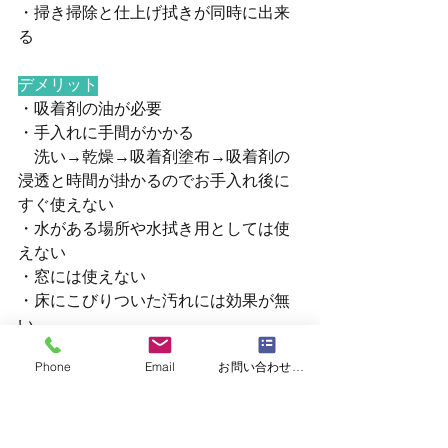
・掃き掃除と仕上げ拭きが同時に出来
る
デメリット
・吸着剤の油が必要
・手入れに手間がかかる
　洗い→乾燥→吸着剤塗布→吸着剤の
浸透と時間が掛かるのでお手入れ後に
すぐ使えない
・水がある場所や水拭き用としては使
えない
・窓には使えない
・床にこびりついた汚れには効果が無
い
・吸着剤がシミになったりするので、
Phone
Email
お問い合わせフォーム
保管場所や置場所には注意が必要
・天然素材には使えない（白木・無垢
材・畳・大理石など）