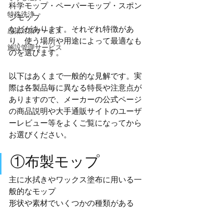
科学モップ・ペーパーモップ・スポン
特殊洗浄
ジモップ
などがあります。それぞれ特徴があ
感染対策サービス
り、使う場所や用途によって最適なも
施設管理サービス
のを選びます。
以下はあくまで一般的な見解です。実
際は各製品毎に異なる特長や注意点が
ありますので、メーカーの公式ページ
の商品説明や大手通販サイトのユーザ
ーレビュー等をよくご覧になってから
お選びください。
①布製モップ
主に水拭きやワックス塗布に用いる一
般的なモップ
形状や素材でいくつかの種類がある