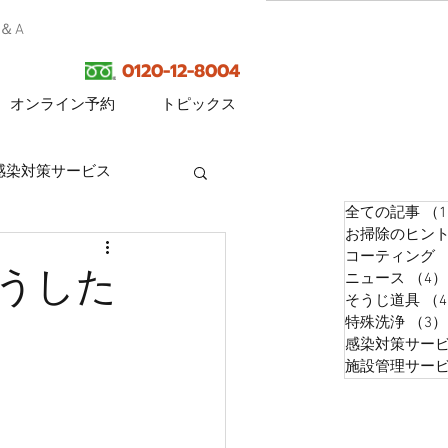
Q＆A
0120-12-8004
オンライン予約
トピックス
感染対策サービス
全ての記事
（1
お掃除のヒン
コーティング
うした
ニュース
（4）
そうじ道具
（
特殊洗浄
（3）
感染対策サー
施設管理サー