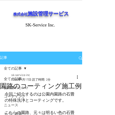
施設管理サービス
株式会社
SK-Service Inc.
SK-Service Inc.
記事
全ての記事
sk-service-inc
全ての記事
2025年9月17日
読了時間: 2分
園路のコーティング施工例
お掃除のヒント
今回ご紹介するのは公園内園路の石畳
コーティング
の特殊洗浄とコーティングです。
ニュース
こちらの園路、元々は明るい色の石畳
そうじ道具