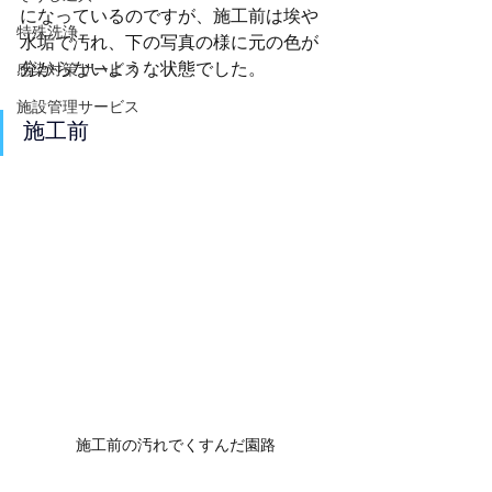
になっているのですが、施工前は埃や
特殊洗浄
水垢で汚れ、下の写真の様に元の色が
分からないような状態でした。
感染対策サービス
施設管理サービス
施工前​
施工前の汚れでくすんだ園路