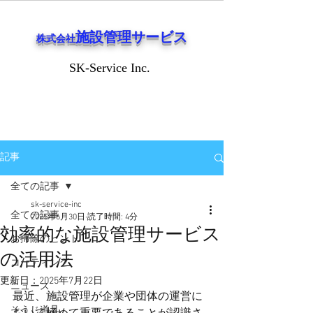
施設管理サービス
株式会社
SK-Service Inc.
SK-Service Inc.
記事
全ての記事
sk-service-inc
全ての記事
2025年6月30日
読了時間: 4分
効率的な施設管理サービス
お掃除のヒント
の活用法
コーティング
更新日：
2025年7月22日
ニュース
最近、施設管理が企業や団体の運営に
そうじ道具